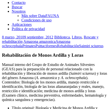
Contacto
Buscar
Nosotros
Más sobre DataFAUNA
Condiciones de uso
Aplicaciones
Política de privacidad
8 marzo, 2010
9 septiembre, 2012
Biblioteca
,
Libros
,
Rescate y
rehabilitación
Amazona amazonica
Amazona
ochrocephala
Primates
Psittaciformes
Rehabilitación
Saimiri sciureus
Rehabilitación de Monos Ardilla y Loras
Manual interno del Grupo de Estudio de Animales Silvestres
(GEAS) para la preparación de personal relacionado con la
rehabilitación y liberación de monos ardilla (
Saimiri sciureus
) y loras
del género Amazona (
A. amazonica
y
A. ochrocephala
).
Contenidos: Biología de los monos ardilla, manejo restricción e
identificación, biología de las loras alianaranjadas y reales, manejo,
restricción e identificación; medicina de monos ardilla y loras
(Examen clínico, medicina preventiva, enfermedades, hematología y
química sanguínea y emergencias).
Título original: Biología y Medicina de Monos Ardilla y