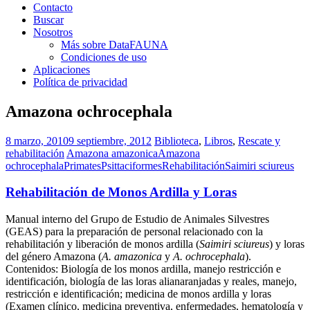
Contacto
Buscar
Nosotros
Más sobre DataFAUNA
Condiciones de uso
Aplicaciones
Política de privacidad
Amazona ochrocephala
8 marzo, 2010
9 septiembre, 2012
Biblioteca
,
Libros
,
Rescate y
rehabilitación
Amazona amazonica
Amazona
ochrocephala
Primates
Psittaciformes
Rehabilitación
Saimiri sciureus
Rehabilitación de Monos Ardilla y Loras
Manual interno del Grupo de Estudio de Animales Silvestres
(GEAS) para la preparación de personal relacionado con la
rehabilitación y liberación de monos ardilla (
Saimiri sciureus
) y loras
del género Amazona (
A. amazonica
y
A. ochrocephala
).
Contenidos: Biología de los monos ardilla, manejo restricción e
identificación, biología de las loras alianaranjadas y reales, manejo,
restricción e identificación; medicina de monos ardilla y loras
(Examen clínico, medicina preventiva, enfermedades, hematología y