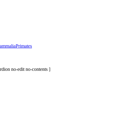
ammalia
Primates
rdion no-edit no-contents ]