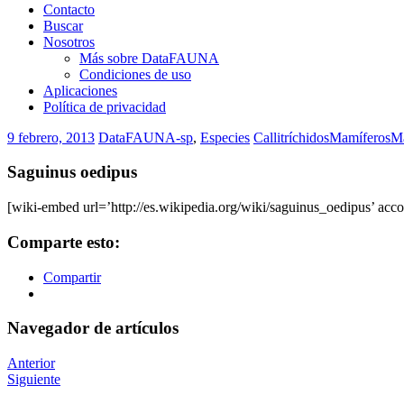
Contacto
Buscar
Nosotros
Más sobre DataFAUNA
Condiciones de uso
Aplicaciones
Política de privacidad
9 febrero, 2013
DataFAUNA-sp
,
Especies
Callitríchidos
Mamíferos
M
Saguinus oedipus
[wiki-embed url=’http://es.wikipedia.org/wiki/saguinus_oedipus’ acco
Comparte esto:
Compartir
Navegador de artículos
Anterior
Siguiente