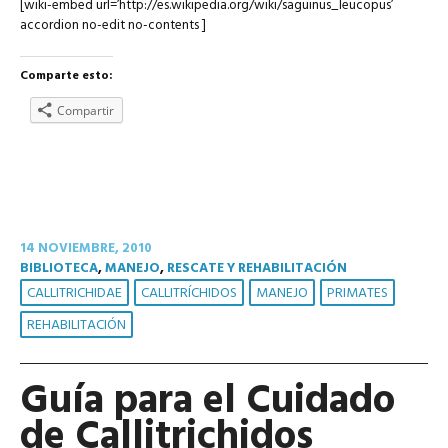
[wiki-embed url=’http://es.wikipedia.org/wiki/saguinus_leucopus’
accordion no-edit no-contents ]
Comparte esto:
Compartir
14 NOVIEMBRE, 2010
BIBLIOTECA
,
MANEJO
,
RESCATE Y REHABILITACIÓN
CALLITRICHIDAE
CALLITRÍCHIDOS
MANEJO
PRIMATES
REHABILITACIÓN
Guía para el Cuidado
de Callitrichidos