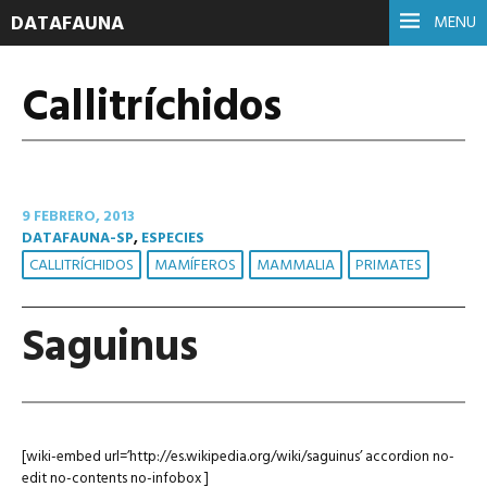
DATAFAUNA
MENU
Callitríchidos
9 FEBRERO, 2013
DATAFAUNA-SP
,
ESPECIES
CALLITRÍCHIDOS
MAMÍFEROS
MAMMALIA
PRIMATES
Saguinus
[wiki-embed url=’http://es.wikipedia.org/wiki/saguinus’ accordion no-
edit no-contents no-infobox ]