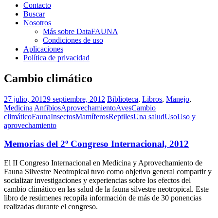
Contacto
Buscar
Nosotros
Más sobre DataFAUNA
Condiciones de uso
Aplicaciones
Política de privacidad
Cambio climático
27 julio, 2012
9 septiembre, 2012
Biblioteca
,
Libros
,
Manejo
,
Medicina
Anfibios
Aprovechamiento
Aves
Cambio
climático
Fauna
Insectos
Mamíferos
Reptiles
Una salud
Uso
Uso y
aprovechamiento
Memorias del 2º Congreso Internacional, 2012
El II Congreso Internacional en Medicina y Aprovechamiento de
Fauna Silvestre Neotropical tuvo como objetivo general compartir y
socializar investigaciones y experiencias sobre los efectos del
cambio climático en las salud de la fauna silvestre neotropical. Este
libro de resúmenes recopila información de más de 30 ponencias
realizadas durante el congreso.