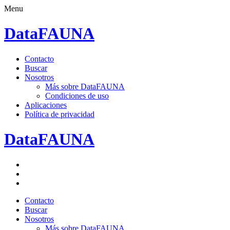
Menu
DataFAUNA
Saltar
Contacto
al
Buscar
contenido.
Nosotros
Más sobre DataFAUNA
Condiciones de uso
Aplicaciones
Política de privacidad
DataFAUNA
Facebook
Twitter
Google+
Saltar
Contacto
al
Buscar
contenido.
Nosotros
Más sobre DataFAUNA