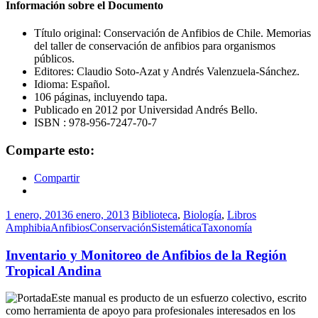
Información sobre el Documento
Título original: Conservación de Anfibios de Chile. Memorias
del taller de conservación de anfibios para organismos
públicos.
Editores: Claudio Soto-Azat y Andrés Valenzuela-Sánchez.
Idioma: Español.
106 páginas, incluyendo tapa.
Publicado en 2012 por Universidad Andrés Bello.
ISBN : 978-956-7247-70-7
Comparte esto:
Compartir
1 enero, 2013
6 enero, 2013
Biblioteca
,
Biología
,
Libros
Amphibia
Anfibios
Conservación
Sistemática
Taxonomía
Inventario y Monitoreo de Anfibios de la Región
Tropical Andina
Este manual es producto de un esfuerzo colectivo, escrito
como herramienta de apoyo para profesionales interesados en los