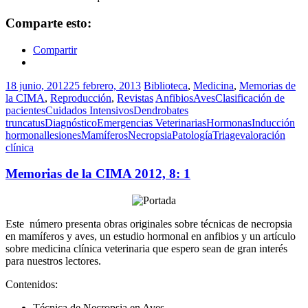
Comparte esto:
Compartir
18 junio, 2012
25 febrero, 2013
Biblioteca
,
Medicina
,
Memorias de
la CIMA
,
Reproducción
,
Revistas
Anfibios
Aves
Clasificación de
pacientes
Cuidados Intensivos
Dendrobates
truncatus
Diagnóstico
Emergencias Veterinarias
Hormonas
Inducción
hormonal
lesiones
Mamíferos
Necropsia
Patología
Triage
valoración
clínica
Memorias de la CIMA 2012, 8: 1
Este número presenta obras originales sobre técnicas de necropsia
en mamíferos y aves, un estudio hormonal en anfibios y un artículo
sobre medicina clínica veterinaria que espero sean de gran interés
para nuestros lectores.
Contenidos:
Técnica de Necropsia en Aves .