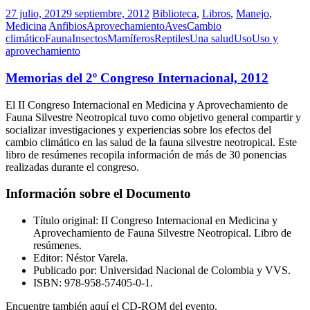
27 julio, 2012
9 septiembre, 2012
Biblioteca
,
Libros
,
Manejo
,
Medicina
Anfibios
Aprovechamiento
Aves
Cambio
climático
Fauna
Insectos
Mamíferos
Reptiles
Una salud
Uso
Uso y
aprovechamiento
Memorias del 2º Congreso Internacional, 2012
El II Congreso Internacional en Medicina y Aprovechamiento de
Fauna Silvestre Neotropical tuvo como objetivo general compartir y
socializar investigaciones y experiencias sobre los efectos del
cambio climático en las salud de la fauna silvestre neotropical. Este
libro de resúmenes recopila información de más de 30 ponencias
realizadas durante el congreso.
Información sobre el Documento
Título original: II Congreso Internacional en Medicina y
Aprovechamiento de Fauna Silvestre Neotropical. Libro de
resúmenes.
Editor: Néstor Varela.
Publicado por: Universidad Nacional de Colombia y VVS.
ISBN: 978-958-57405-0-1.
Encuentre también aquí el CD-ROM del evento.