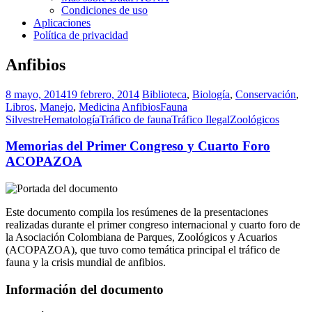
Condiciones de uso
Aplicaciones
Política de privacidad
Anfibios
8 mayo, 2014
19 febrero, 2014
Biblioteca
,
Biología
,
Conservación
,
Libros
,
Manejo
,
Medicina
Anfibios
Fauna
Silvestre
Hematología
Tráfico de fauna
Tráfico Ilegal
Zoológicos
Memorias del Primer Congreso y Cuarto Foro
ACOPAZOA
Este documento compila los resúmenes de la presentaciones
realizadas durante el primer congreso internacional y cuarto foro de
la Asociación Colombiana de Parques, Zoológicos y Acuarios
(ACOPAZOA), que tuvo como temática principal el tráfico de
fauna y la crisis mundial de anfibios.
Información del documento