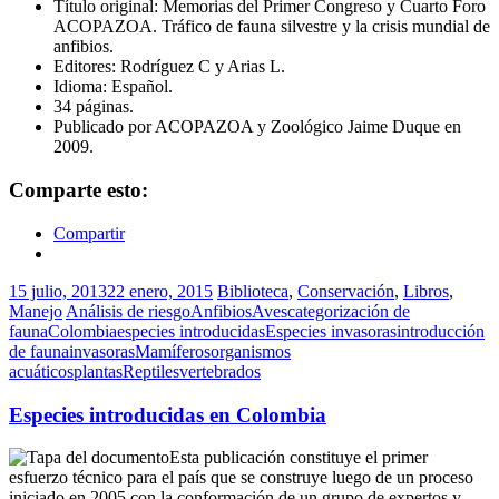
Título original: Memorias del Primer Congreso y Cuarto Foro
ACOPAZOA. Tráfico de fauna silvestre y la crisis mundial de
anfibios.
Editores: Rodríguez C y Arias L.
Idioma: Español.
34 páginas.
Publicado por ACOPAZOA y Zoológico Jaime Duque en
2009.
Comparte esto:
Compartir
15 julio, 2013
22 enero, 2015
Biblioteca
,
Conservación
,
Libros
,
Manejo
Análisis de riesgo
Anfibios
Aves
categorización de
fauna
Colombia
especies introducidas
Especies invasoras
introducción
de fauna
invasoras
Mamíferos
organismos
acuáticos
plantas
Reptiles
vertebrados
Especies introducidas en Colombia
Esta publicación constituye el primer
esfuerzo técnico para el país que se construye luego de un proceso
iniciado en 2005 con la conformación de un grupo de expertos y