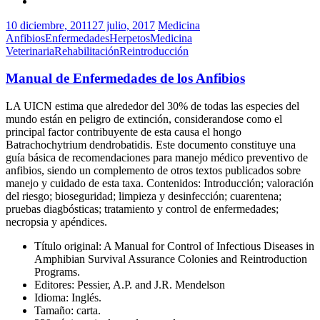
10 diciembre, 2011
27 julio, 2017
Medicina
Anfibios
Enfermedades
Herpetos
Medicina
Veterinaria
Rehabilitación
Reintroducción
Manual de Enfermedades de los Anfibios
LA UICN estima que alrededor del 30% de todas las especies del
mundo están en peligro de extinción, considerandose como el
principal factor contribuyente de esta causa el hongo
Batrachochytrium dendrobatidis. Este documento constituye una
guía básica de recomendaciones para manejo médico preventivo de
anfibios, siendo un complemento de otros textos publicados sobre
manejo y cuidado de esta taxa. Contenidos: Introducción; valoración
del riesgo; bioseguridad; limpieza y desinfección; cuarentena;
pruebas diagbósticas; tratamiento y control de enfermedades;
necropsia y apéndices.
Título original: A Manual for Control of Infectious Diseases in
Amphibian Survival Assurance Colonies and Reintroduction
Programs.
Editores: Pessier, A.P. and J.R. Mendelson
Idioma: Inglés.
Tamaño: carta.