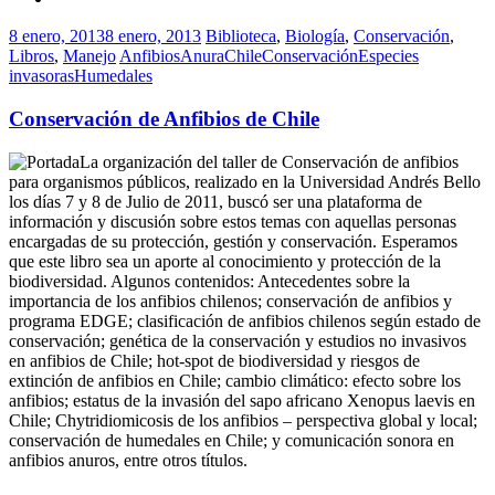
8 enero, 2013
8 enero, 2013
Biblioteca
,
Biología
,
Conservación
,
Libros
,
Manejo
Anfibios
Anura
Chile
Conservación
Especies
invasoras
Humedales
Conservación de Anfibios de Chile
La organización del taller de Conservación de anfibios
para organismos públicos, realizado en la Universidad Andrés Bello
los días 7 y 8 de Julio de 2011, buscó ser una plataforma de
información y discusión sobre estos temas con aquellas personas
encargadas de su protección, gestión y conservación. Esperamos
que este libro sea un aporte al conocimiento y protección de la
biodiversidad. Algunos contenidos: Antecedentes sobre la
importancia de los anfibios chilenos; conservación de anfibios y
programa EDGE; clasificación de anfibios chilenos según estado de
conservación; genética de la conservación y estudios no invasivos
en anfibios de Chile; hot-spot de biodiversidad y riesgos de
extinción de anfibios en Chile; cambio climático: efecto sobre los
anfibios; estatus de la invasión del sapo africano Xenopus laevis en
Chile; Chytridiomicosis de los anfibios – perspectiva global y local;
conservación de humedales en Chile; y comunicación sonora en
anfibios anuros, entre otros títulos.