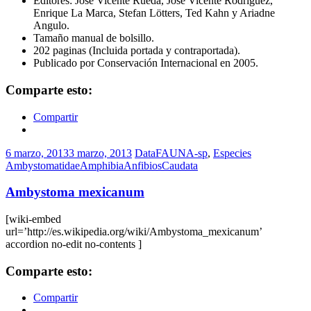
Editores: Jose Vicente Rueda, José Vicente Rodríguez,
Enrique La Marca, Stefan Lötters, Ted Kahn y Ariadne
Angulo.
Tamaño manual de bolsillo.
202 paginas (Incluida portada y contraportada).
Publicado por Conservación Internacional en 2005.
Comparte esto:
Compartir
6 marzo, 2013
3 marzo, 2013
DataFAUNA-sp
,
Especies
Ambystomatidae
Amphibia
Anfibios
Caudata
Ambystoma mexicanum
[wiki-embed
url=’http://es.wikipedia.org/wiki/Ambystoma_mexicanum’
accordion no-edit no-contents ]
Comparte esto:
Compartir