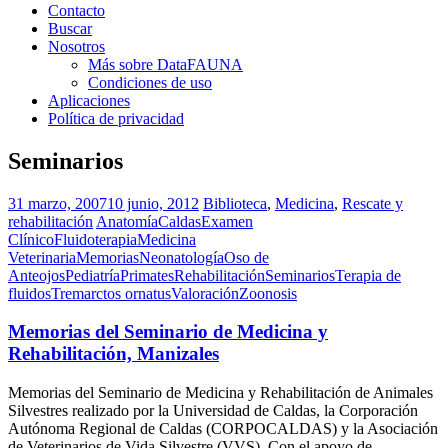
Contacto
Buscar
Nosotros
Más sobre DataFAUNA
Condiciones de uso
Aplicaciones
Política de privacidad
Seminarios
31 marzo, 2007
10 junio, 2012
Biblioteca
,
Medicina
,
Rescate y
rehabilitación
Anatomía
Caldas
Examen
Clínico
Fluidoterapia
Medicina
Veterinaria
Memorias
Neonatología
Oso de
Anteojos
Pediatría
Primates
Rehabilitación
Seminarios
Terapia de
fluidos
Tremarctos ornatus
Valoración
Zoonosis
Memorias del Seminario de Medicina y
Rehabilitación, Manizales
Memorias del Seminario de Medicina y Rehabilitación de Animales
Silvestres realizado por la Universidad de Caldas, la Corporación
Autónoma Regional de Caldas (CORPOCALDAS) y la Asociación
de Veterinarios de Vida Silvestre (VVS). Con el apoyo de