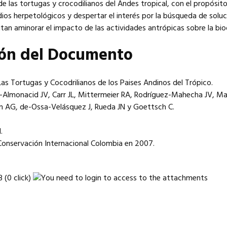
de las tortugas y crocodilianos del Andes tropical, con el propósit
ios herpetológicos y despertar el interés por la búsqueda de solu
an aminorar el impacto de las actividades antrópicas sobre la bio
ión del Documento
: Las Tortugas y Cocodrilianos de los Paises Andinos del Trópico.
-Almonacid JV, Carr JL, Mittermeier RA, Rodríguez-Mahecha JV, Ma
n AG, de-Ossa-Velásquez J, Rueda JN y Goettsch C.
.
Conservación Internacional Colombia en 2007.
B (0 click)