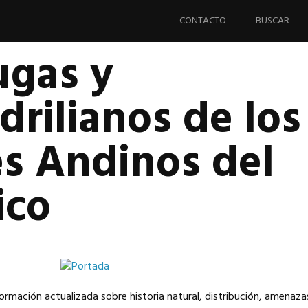
Saltar
al
CONTACTO
BUSCAR
contenido.
ugas y
drilianos de los
es Andinos del
ico
ormación actualizada sobre historia natural, distribución, amenaza