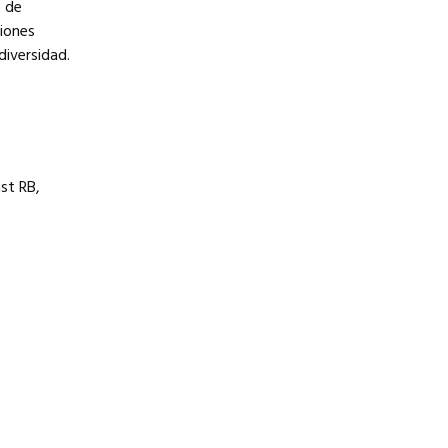
o de
ciones
diversidad.
st RB,