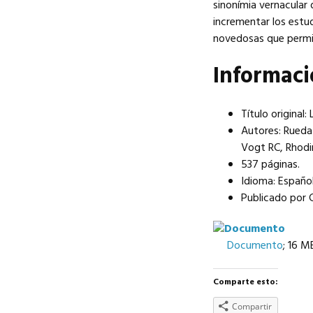
sinonímia vernacular 
incrementar los estud
novedosas que permit
Informac
Título original
Autores: Rueda
Vogt RC, Rhodi
537 páginas.
Idioma: Español
Publicado por 
Documento
; 16 M
Comparte esto:
Compartir