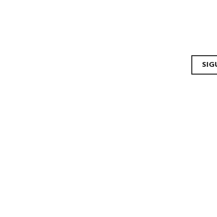
gador
SIG
ulos