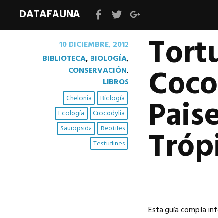
DATAFAUNA
Facebook
Twitter
Google+
Tort
10 DICIEMBRE, 2012
BIBLIOTECA
,
BIOLOGÍA
,
Coco
CONSERVACIÓN
,
LIBROS
Pais
Chelonia
Biología
Ecología
Crocodylia
Tróp
Sauropsida
Reptiles
Testudines
Esta guía compila inf