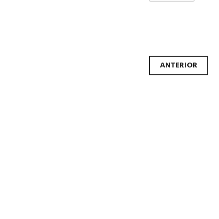
Nave
ANTERIOR
de
artíc