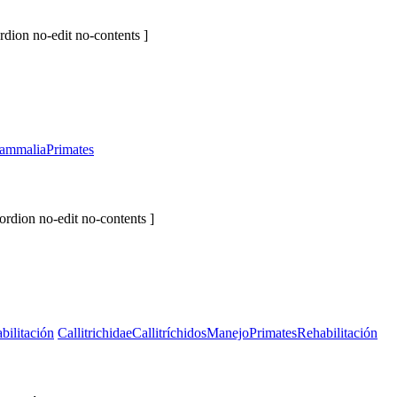
rdion no-edit no-contents ]
ammalia
Primates
ordion no-edit no-contents ]
bilitación
Callitrichidae
Callitríchidos
Manejo
Primates
Rehabilitación