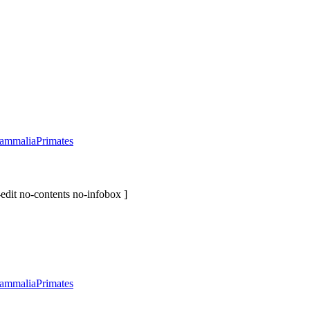
ammalia
Primates
edit no-contents no-infobox ]
ammalia
Primates