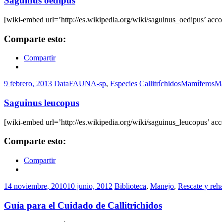
Saguinus oedipus
[wiki-embed url=’http://es.wikipedia.org/wiki/saguinus_oedipus’ acco
Comparte esto:
Compartir
9 febrero, 2013
DataFAUNA-sp
,
Especies
Callitríchidos
Mamíferos
M
Saguinus leucopus
[wiki-embed url=’http://es.wikipedia.org/wiki/saguinus_leucopus’ acc
Comparte esto:
Compartir
14 noviembre, 2010
10 junio, 2012
Biblioteca
,
Manejo
,
Rescate y reha
Guía para el Cuidado de Callitrichidos