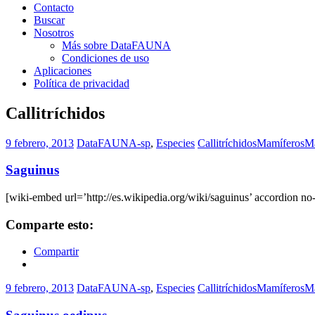
Contacto
Buscar
Nosotros
Más sobre DataFAUNA
Condiciones de uso
Aplicaciones
Política de privacidad
Callitríchidos
9 febrero, 2013
DataFAUNA-sp
,
Especies
Callitríchidos
Mamíferos
M
Saguinus
[wiki-embed url=’http://es.wikipedia.org/wiki/saguinus’ accordion no-
Comparte esto:
Compartir
9 febrero, 2013
DataFAUNA-sp
,
Especies
Callitríchidos
Mamíferos
M