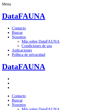
Menu
DataFAUNA
Saltar
Contacto
al
Buscar
contenido.
Nosotros
Más sobre DataFAUNA
Condiciones de uso
Aplicaciones
Política de privacidad
DataFAUNA
Facebook
Twitter
Google+
Saltar
Contacto
al
Buscar
contenido.
Nosotros
Más sobre DataFAUNA