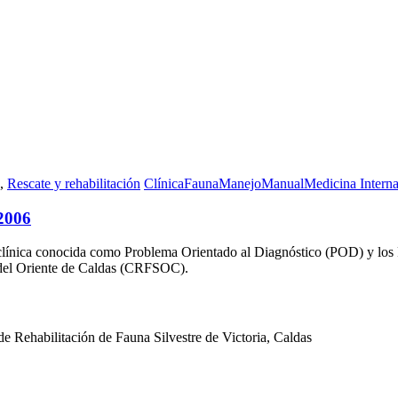
,
Rescate y rehabilitación
Clínica
Fauna
Manejo
Manual
Medicina Intern
2006
 clínica conocida como Problema Orientado al Diagnóstico (POD) y lo
e del Oriente de Caldas (CRFSOC).
e Rehabilitación de Fauna Silvestre de Victoria, Caldas