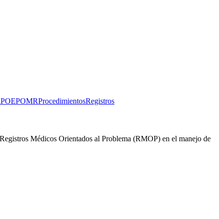
a
POE
POMR
Procedimientos
Registros
s Registros Médicos Orientados al Problema (RMOP) en el manejo de