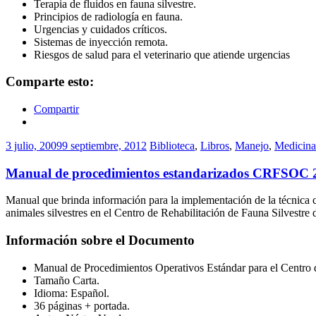
Terapia de fluidos en fauna silvestre.
Principios de radiología en fauna.
Urgencias y cuidados críticos.
Sistemas de inyección remota.
Riesgos de salud para el veterinario que atiende urgencias
Comparte esto:
Compartir
3 julio, 2009
9 septiembre, 2012
Biblioteca
,
Libros
,
Manejo
,
Medicina
Manual de procedimientos estandarizados CRFSOC 
Manual que brinda información para la implementación de la técnica
animales silvestres en el Centro de Rehabilitación de Fauna Silvestr
Información sobre el Documento
Manual de Procedimientos Operativos Estándar para el Centro d
Tamaño Carta.
Idioma: Español.
36 páginas + portada.