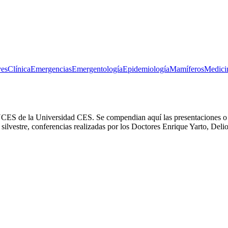
es
Clínica
Emergencias
Emergentología
Epidemiología
Mamíferos
Medicin
CES de la Universidad CES. Se compendian aquí las presentaciones o r
 silvestre, conferencias realizadas por los Doctores Enrique Yarto, Deli