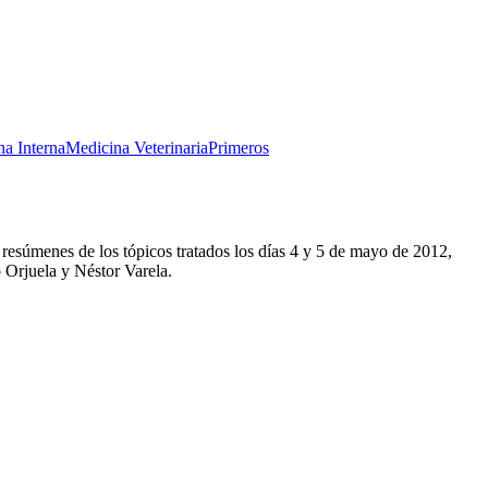
a Interna
Medicina Veterinaria
Primeros
esúmenes de los tópicos tratados los días 4 y 5 de mayo de 2012,
o Orjuela y Néstor Varela.