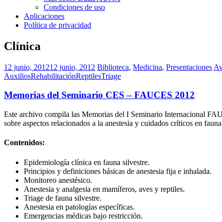
Condiciones de uso
Aplicaciones
Política de privacidad
Clínica
12 junio, 2012
12 junio, 2012
Biblioteca
,
Medicina
,
Presentaciones
Av
Auxilios
Rehabilitación
Reptiles
Triage
Memorias del Seminario CES – FAUCES 2012
Este archivo compila las Memorias del I Seminario Internacional FAU
sobre aspectos relacionados a la anestesia y cuidados críticos en fauna
Contenidos:
Epidemiología clínica en fauna silvestre.
Principios y definiciones básicas de anestesia fija e inhalada.
Monitoreo anestésico.
Anestesia y analgesia en mamíferos, aves y reptiles.
Triage de fauna silvestre.
Anestesia en patologías específicas.
Emergencias médicas bajo restricción.