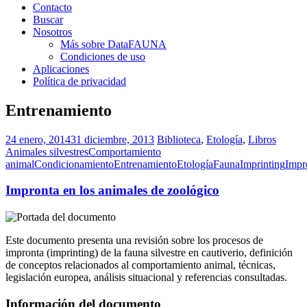
Contacto
Buscar
Nosotros
Más sobre DataFAUNA
Condiciones de uso
Aplicaciones
Política de privacidad
Entrenamiento
24 enero, 2014
31 diciembre, 2013
Biblioteca
,
Etología
,
Libros
Animales silvestres
Comportamiento
animal
Condicionamiento
Entrenamiento
Etología
Fauna
Imprinting
Impr
Impronta en los animales de zoológico
Este documento presenta una revisión sobre los procesos de
impronta (imprinting) de la fauna silvestre en cautiverio, definición
de conceptos relacionados al comportamiento animal, técnicas,
legislación europea, análisis situacional y referencias consultadas.
Información del documento