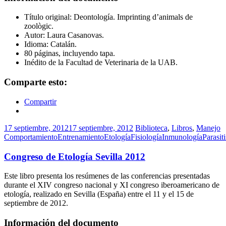
Título original: Deontología. Imprinting d’animals de
zoològic.
Autor: Laura Casanovas.
Idioma: Catalán.
80 páginas, incluyendo tapa.
Inédito de la Facultad de Veterinaria de la UAB.
Comparte esto:
Compartir
17 septiembre, 2012
17 septiembre, 2012
Biblioteca
,
Libros
,
Manejo
Comportamiento
Entrenamiento
Etología
Fisiología
Inmunología
Parasit
Congreso de Etología Sevilla 2012
Este libro presenta los resúmenes de las conferencias presentadas
durante el XIV congreso nacional y XI congreso iberoamericano de
etología, realizado en Sevilla (España) entre el 11 y el 15 de
septiembre de 2012.
Información del documento