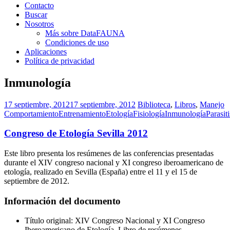
Contacto
Buscar
Nosotros
Más sobre DataFAUNA
Condiciones de uso
Aplicaciones
Política de privacidad
Inmunología
17 septiembre, 2012
17 septiembre, 2012
Biblioteca
,
Libros
,
Manejo
Comportamiento
Entrenamiento
Etología
Fisiología
Inmunología
Parasit
Congreso de Etología Sevilla 2012
Este libro presenta los resúmenes de las conferencias presentadas
durante el XIV congreso nacional y XI congreso iberoamericano de
etología, realizado en Sevilla (España) entre el 11 y el 15 de
septiembre de 2012.
Información del documento
Título original: XIV Congreso Nacional y XI Congreso
Iberoamericano de Etología. Libro de resúmenes.