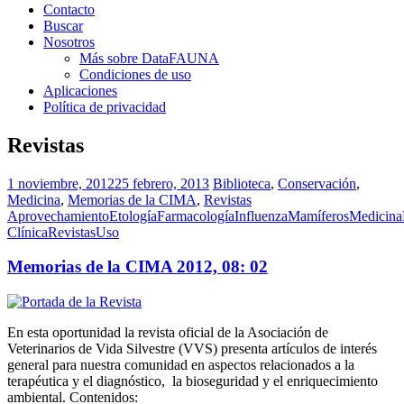
Contacto
Buscar
Nosotros
Más sobre DataFAUNA
Condiciones de uso
Aplicaciones
Política de privacidad
Revistas
1 noviembre, 2012
25 febrero, 2013
Biblioteca
,
Conservación
,
Medicina
,
Memorias de la CIMA
,
Revistas
Aprovechamiento
Etología
Farmacología
Influenza
Mamíferos
Medicina
Clínica
Revistas
Uso
Memorias de la CIMA 2012, 08: 02
En esta oportunidad la revista oficial de la Asociación de
Veterinarios de Vida Silvestre (VVS) presenta artículos de interés
general para nuestra comunidad en aspectos relacionados a la
terapéutica y el diagnóstico, la bioseguridad y el enriquecimiento
ambiental. Contenidos: