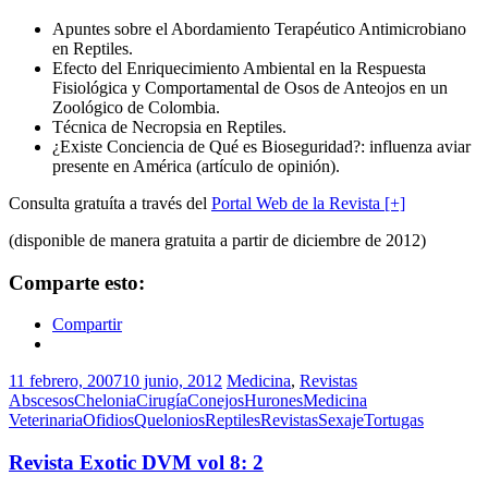
Apuntes sobre el Abordamiento Terapéutico Antimicrobiano
en Reptiles.
Efecto del Enriquecimiento Ambiental en la Respuesta
Fisiológica y Comportamental de Osos de Anteojos en un
Zoológico de Colombia.
Técnica de Necropsia en Reptiles.
¿Existe Conciencia de Qué es Bioseguridad?: influenza aviar
presente en América (artículo de opinión).
Consulta gratuíta a través del
Portal Web de la Revista [+]
(disponible de manera gratuita a partir de diciembre de 2012)
Comparte esto:
Compartir
11 febrero, 2007
10 junio, 2012
Medicina
,
Revistas
Abscesos
Chelonia
Cirugía
Conejos
Hurones
Medicina
Veterinaria
Ofidios
Quelonios
Reptiles
Revistas
Sexaje
Tortugas
Revista Exotic DVM vol 8: 2