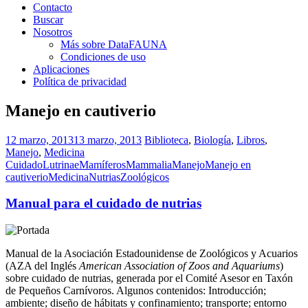
Contacto
Buscar
Nosotros
Más sobre DataFAUNA
Condiciones de uso
Aplicaciones
Política de privacidad
Manejo en cautiverio
12 marzo, 2013
13 marzo, 2013
Biblioteca
,
Biología
,
Libros
,
Manejo
,
Medicina
Cuidado
Lutrinae
Mamíferos
Mammalia
Manejo
Manejo en
cautiverio
Medicina
Nutrias
Zoológicos
Manual para el cuidado de nutrias
Manual de la Asociación Estadounidense de Zoológicos y Acuarios
(AZA del Inglés
American Association of Zoos and Aquariums
)
sobre cuidado de nutrias, generada por el Comité Asesor en Taxón
de Pequeños Carnívoros. Algunos contenidos: Introducción;
ambiente; diseño de hábitats y confinamiento; transporte; entorno