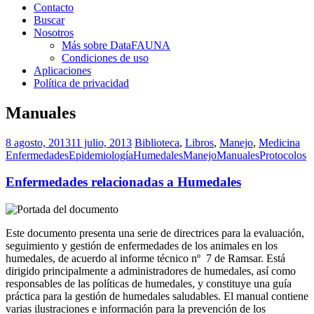
Contacto
Buscar
Nosotros
Más sobre DataFAUNA
Condiciones de uso
Aplicaciones
Política de privacidad
Manuales
8 agosto, 2013
11 julio, 2013
Biblioteca
,
Libros
,
Manejo
,
Medicina
Enfermedades
Epidemiología
Humedales
Manejo
Manuales
Protocolos
Enfermedades relacionadas a Humedales
Este documento presenta una serie de directrices para la evaluación,
seguimiento y gestión de enfermedades de los animales en los
humedales, de acuerdo al informe técnico nº 7 de Ramsar. Está
dirigido principalmente a administradores de humedales, así como
responsables de las políticas de humedales, y constituye una guía
práctica para la gestión de humedales saludables. El manual contiene
varias ilustraciones e información para la prevención de los