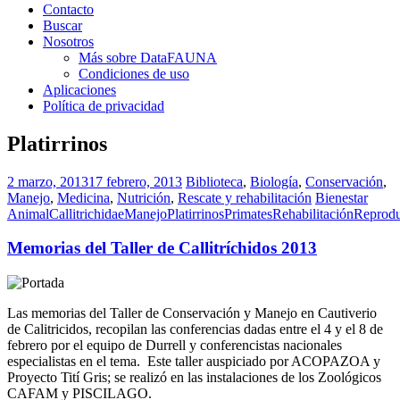
Contacto
Buscar
Nosotros
Más sobre DataFAUNA
Condiciones de uso
Aplicaciones
Política de privacidad
Platirrinos
2 marzo, 2013
17 febrero, 2013
Biblioteca
,
Biología
,
Conservación
,
Manejo
,
Medicina
,
Nutrición
,
Rescate y rehabilitación
Bienestar
Animal
Callitrichidae
Manejo
Platirrinos
Primates
Rehabilitación
Reprodu
Memorias del Taller de Callitríchidos 2013
Las memorias del Taller de Conservación y Manejo en Cautiverio
de Calitricidos, recopilan las conferencias dadas entre el 4 y el 8 de
febrero por el equipo de Durrell y conferencistas nacionales
especialistas en el tema. Este taller auspiciado por ACOPAZOA y
Proyecto Tití Gris; se realizó en las instalaciones de los Zoológicos
CAFAM y PISCILAGO.