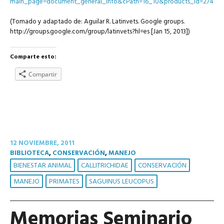
main_page=document_general_info&cPath=16_10&products_id=274
(Tomado y adaptado de: Aguilar R. Latinvets. Google groups.
http://groups.google.com/group/latinvets?hl=es [Jan 15, 2013])
Comparte esto:
Compartir
12 NOVIEMBRE, 2011
BIBLIOTECA
,
CONSERVACIÓN
,
MANEJO
BIENESTAR ANIMAL
CALLITRICHIDAE
CONSERVACIÓN
MANEJO
PRIMATES
SAGUINUS LEUCOPUS
Memorias Seminario