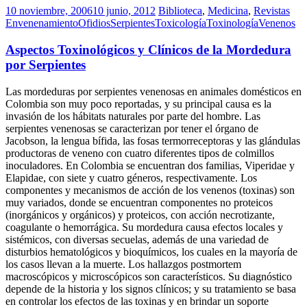
10 noviembre, 2006
10 junio, 2012
Biblioteca
,
Medicina
,
Revistas
Envenenamiento
Ofidios
Serpientes
Toxicología
Toxinología
Venenos
Aspectos Toxinológicos y Clínicos de la Mordedura
por Serpientes
Las mordeduras por serpientes venenosas en animales domésticos en
Colombia son muy poco reportadas, y su principal causa es la
invasión de los hábitats naturales por parte del hombre. Las
serpientes venenosas se caracterizan por tener el órgano de
Jacobson, la lengua bífida, las fosas termorreceptoras y las glándulas
productoras de veneno con cuatro diferentes tipos de colmillos
inoculadores. En Colombia se encuentran dos familias, Viperidae y
Elapidae, con siete y cuatro géneros, respectivamente. Los
componentes y mecanismos de acción de los venenos (toxinas) son
muy variados, donde se encuentran componentes no proteicos
(inorgánicos y orgánicos) y proteicos, con acción necrotizante,
coagulante o hemorrágica. Su mordedura causa efectos locales y
sistémicos, con diversas secuelas, además de una variedad de
disturbios hematológicos y bioquímicos, los cuales en la mayoría de
los casos llevan a la muerte. Los hallazgos postmortem
macroscópicos y microscópicos son característicos. Su diagnóstico
depende de la historia y los signos clínicos; y su tratamiento se basa
en controlar los efectos de las toxinas y en brindar un soporte