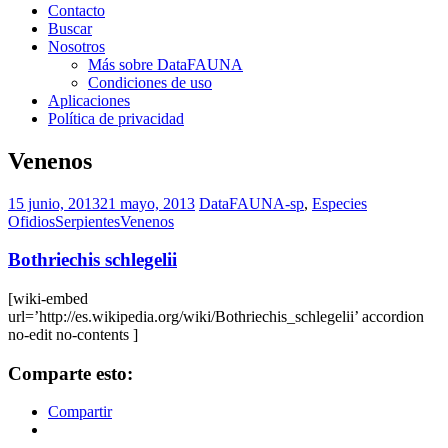
Contacto
Buscar
Nosotros
Más sobre DataFAUNA
Condiciones de uso
Aplicaciones
Política de privacidad
Venenos
15 junio, 2013
21 mayo, 2013
DataFAUNA-sp
,
Especies
Ofidios
Serpientes
Venenos
Bothriechis schlegelii
[wiki-embed
url=’http://es.wikipedia.org/wiki/Bothriechis_schlegelii’ accordion
no-edit no-contents ]
Comparte esto:
Compartir