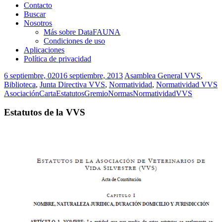
Contacto
Buscar
Nosotros
Más sobre DataFAUNA
Condiciones de uso
Aplicaciones
Política de privacidad
6 septiembre, 0201
6 septiembre, 2013
Asamblea General VVS
,
Biblioteca
,
Junta Directiva VVS
,
Normatividad
,
Normatividad VVS
Asociación
Carta
Estatutos
Gremio
Normas
Normatividad
VVS
Estatutos de la VVS