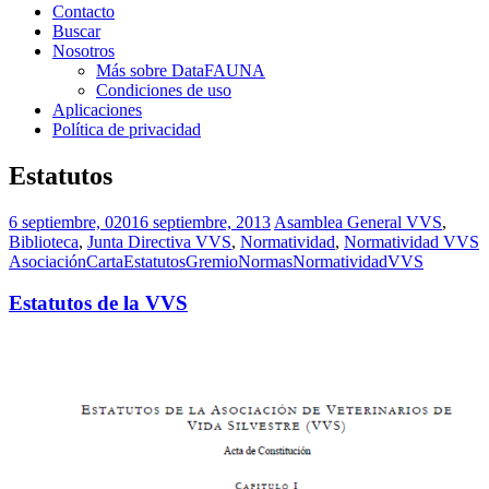
Contacto
Buscar
Nosotros
Más sobre DataFAUNA
Condiciones de uso
Aplicaciones
Política de privacidad
Estatutos
6 septiembre, 0201
6 septiembre, 2013
Asamblea General VVS
,
Biblioteca
,
Junta Directiva VVS
,
Normatividad
,
Normatividad VVS
Asociación
Carta
Estatutos
Gremio
Normas
Normatividad
VVS
Estatutos de la VVS