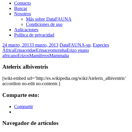
Contacto
Buscar
Nosotros
Más sobre DataFAUNA
Condiciones de uso
Aplicaciones
Política de privacidad
24 marzo, 2013
3 marzo, 2013
DataFAUNA-sp
,
Especies
África
Erinaceidae
Erinaceomorpha
Erizo enano
africano
Erizos
Mamíferos
Mammalia
Atelerix albiventris
[wiki-embed url=’http://es.wikipedia.org/wiki/Atelerix_albiventris’
accordion no-edit no-contents ]
Comparte esto:
Compartir
Navegador de artículos