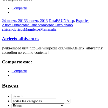
Compartir
24 marzo, 2013
3 marzo, 2013
DataFAUNA-sp
,
Especies
África
Erinaceidae
Erinaceomorpha
Erizo enano
africano
Erizos
Mamíferos
Mammalia
Atelerix albiventris
[wiki-embed url=’http://es.wikipedia.org/wiki/Atelerix_albiventris’
accordion no-edit no-contents ]
Comparte esto:
Compartir
Buscar