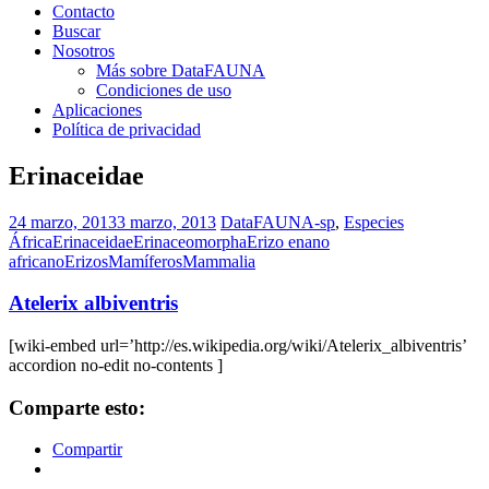
Contacto
Buscar
Nosotros
Más sobre DataFAUNA
Condiciones de uso
Aplicaciones
Política de privacidad
Erinaceidae
24 marzo, 2013
3 marzo, 2013
DataFAUNA-sp
,
Especies
África
Erinaceidae
Erinaceomorpha
Erizo enano
africano
Erizos
Mamíferos
Mammalia
Atelerix albiventris
[wiki-embed url=’http://es.wikipedia.org/wiki/Atelerix_albiventris’
accordion no-edit no-contents ]
Comparte esto:
Compartir