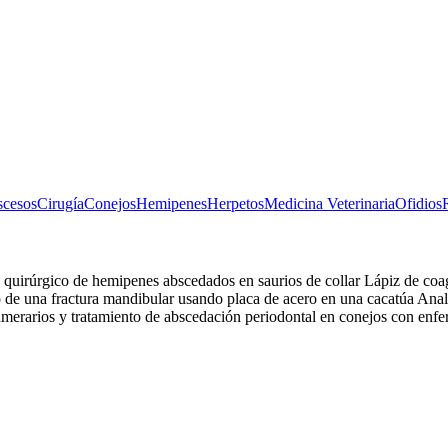
cesos
Cirugía
Conejos
Hemipenes
Herpetos
Medicina Veterinaria
Ofidios
irúrgico de hemipenes abscedados en saurios de collar Lápiz de coag
 de una fractura mandibular usando placa de acero en una cacatúa Ana
numerarios y tratamiento de abscedación periodontal en conejos con en