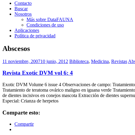
Contacto
Buscar
Nosotros
Más sobre DataFAUNA
Condiciones de uso
Aplicaciones
Política de privacidad
Abscesos
11 noviembre, 2007
10 junio, 2012
Biblioteca
,
Medicina
,
Revistas
Abs
Revista Exotic DVM vol 6: 4
Exotic DVM Volume 6 issue 4 Observaciones de campo: Tratamiento qu
Tratamiento de teratoma ovárico maligno en iguana verde Tratamiento
de dientes incisivos en conejos mascota Extracción de dientes super
Especial: Crianza de herpetos
Comparte esto:
Compartir