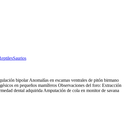
Reptiles
Saurios
ulación bipolar Anomalías en escamas ventrales de pitón birmano
lgésicos en pequeños mamíferos Observaciones del foro: Extracción
fermedad dental adquirida Amputación de cola en monitor de savana