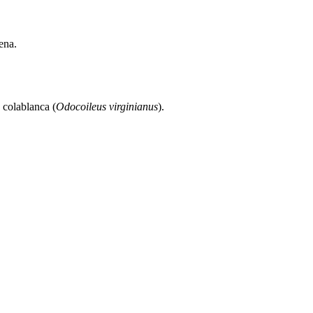
ena.
 colablanca (
Odocoileus virginianus
).