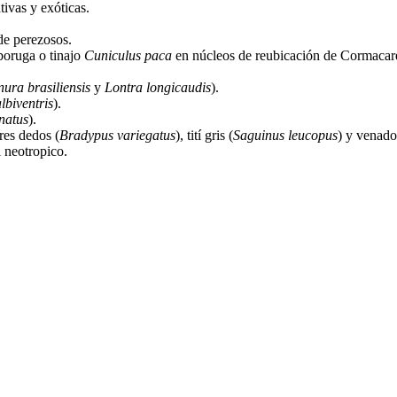
tivas y exóticas.
de perezosos.
boruga o tinajo
Cuniculus paca
en núcleos de reubicación de Cormacar
nura brasiliensis
y
Lontra longicaudis
).
lbiventris
).
natus
).
res dedos (
Bradypus variegatus
), tití gris (
Saguinus leucopus
) y venado
 neotropico.