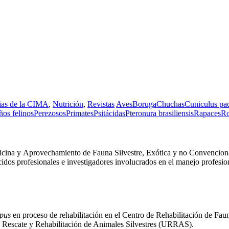
as de la CIMA
,
Nutrición
,
Revistas
Aves
Boruga
Chuchas
Cuniculus pa
os felinos
Perezosos
Primates
Psitácidas
Pteronura brasiliensis
Rapaces
Ro
icina y Aprovechamiento de Fauna Silvestre, Exótica y no Convenciona
ocidos profesionales e investigadores involucrados en el manejo profesi
opus
en proceso de rehabilitación en el Centro de Rehabilitación de Faun
 de Rescate y Rehabilitación de Animales Silvestres (URRAS).