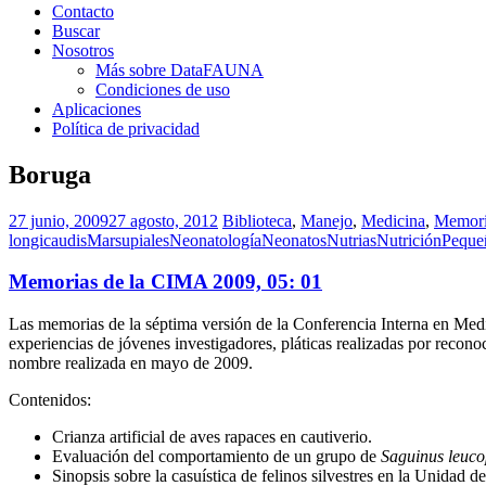
Contacto
Buscar
Nosotros
Más sobre DataFAUNA
Condiciones de uso
Aplicaciones
Política de privacidad
Boruga
27 junio, 2009
27 agosto, 2012
Biblioteca
,
Manejo
,
Medicina
,
Memori
longicaudis
Marsupiales
Neonatología
Neonatos
Nutrias
Nutrición
Pequeñ
Memorias de la CIMA 2009, 05: 01
Las memorias de la séptima versión de la Conferencia Interna en Med
experiencias de jóvenes investigadores, pláticas realizadas por recon
nombre realizada en mayo de 2009.
Contenidos:
Crianza artificial de aves rapaces en cautiverio.
Evaluación del comportamiento de un grupo de
Saguinus leuc
Sinopsis sobre la casuística de felinos silvestres en la Unidad