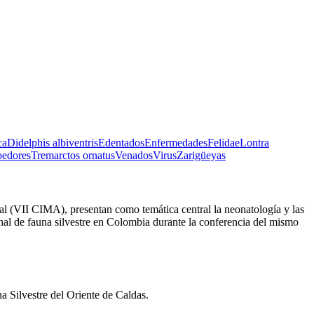
ca
Didelphis albiventris
Edentados
Enfermedades
Felidae
Lontra
edores
Tremarctos ornatus
Venados
Virus
Zarigüeyas
l (VII CIMA), presentan como temática central la neonatología y las
onal de fauna silvestre en Colombia durante la conferencia del mismo
a Silvestre del Oriente de Caldas.