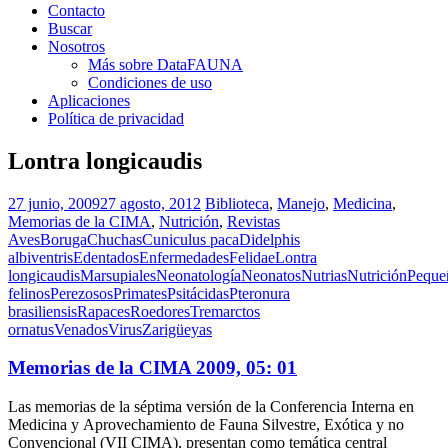
Contacto
Buscar
Nosotros
Más sobre DataFAUNA
Condiciones de uso
Aplicaciones
Política de privacidad
Lontra longicaudis
27 junio, 2009
27 agosto, 2012
Biblioteca
,
Manejo
,
Medicina
,
Memorias de la CIMA
,
Nutrición
,
Revistas
Aves
Boruga
Chuchas
Cuniculus paca
Didelphis
albiventris
Edentados
Enfermedades
Felidae
Lontra
longicaudis
Marsupiales
Neonatología
Neonatos
Nutrias
Nutrición
Peque
felinos
Perezosos
Primates
Psitácidas
Pteronura
brasiliensis
Rapaces
Roedores
Tremarctos
ornatus
Venados
Virus
Zarigüeyas
Memorias de la CIMA 2009, 05: 01
Las memorias de la séptima versión de la Conferencia Interna en
Medicina y Aprovechamiento de Fauna Silvestre, Exótica y no
Convencional (VII CIMA), presentan como temática central