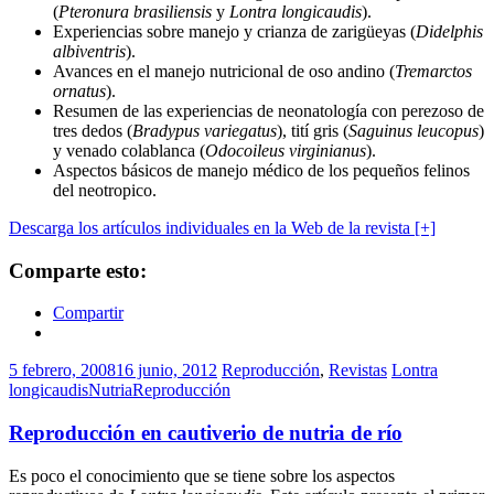
(
Pteronura brasiliensis
y
Lontra longicaudis
).
Experiencias sobre manejo y crianza de zarigüeyas (
Didelphis
albiventris
).
Avances en el manejo nutricional de oso andino (
Tremarctos
ornatus
).
Resumen de las experiencias de neonatología con perezoso de
tres dedos (
Bradypus variegatus
), tití gris (
Saguinus leucopus
)
y venado colablanca (
Odocoileus virginianus
).
Aspectos básicos de manejo médico de los pequeños felinos
del neotropico.
Descarga los artículos individuales en la Web de la revista [+]
Comparte esto:
Compartir
5 febrero, 2008
16 junio, 2012
Reproducción
,
Revistas
Lontra
longicaudis
Nutria
Reproducción
Reproducción en cautiverio de nutria de río
Es poco el conocimiento que se tiene sobre los aspectos