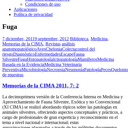
Condiciones de uso
Aplicaciones
Política de privacidad
Fuga
7 diciembre, 2011
9 septiembre, 2012
Biblioteca
,
Medicina
,
Memorias de la CIMA
,
Revistas
análisis
anatomopatológico
Aves
Chelonia
Colecta
control del
riesgo
Diagnóstico
Enfermedades
Escape
Fauna
Silvestre
Fuga
Histopatología
Ictiopatología
Mamíferos
Medicina
Basada en la Evidencia
Medicina Veterinaria
Preventiva
Microbiología
Necropsia
Neumonía
Patología
Peces
Quelonio
de muestras
Memorias de la CIMA 2011, 7: 2
La decimoprimera versión de la Conferencia Interna en Medicina y
Aprovechamiento de Fauna Silvestre, Exótica y no Convencional
(XI CIMA) se realizó abordando tópicos sobre las patologías en
animales silvestres, ofreciendo aspectos conceptuales y prácticos, a
cargo de profesionales de gran experticia y reconocimiento en el
tema a nivel nacional e internacional; estas
aproximaciones plasmadas a través de los múltiples documentos