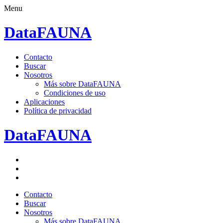
Menu
DataFAUNA
Saltar
Contacto
al
Buscar
contenido.
Nosotros
Más sobre DataFAUNA
Condiciones de uso
Aplicaciones
Política de privacidad
DataFAUNA
Facebook
Twitter
Google+
Saltar
Contacto
al
Buscar
contenido.
Nosotros
Más sobre DataFAUNA