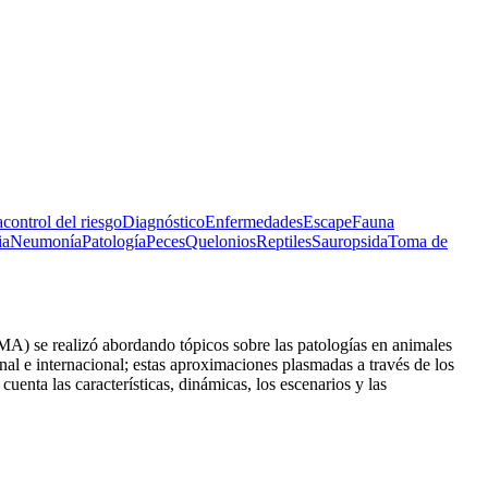
a
control del riesgo
Diagnóstico
Enfermedades
Escape
Fauna
ia
Neumonía
Patología
Peces
Quelonios
Reptiles
Sauropsida
Toma de
A) se realizó abordando tópicos sobre las patologías en animales
onal e internacional; estas aproximaciones plasmadas a través de los
uenta las características, dinámicas, los escenarios y las