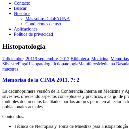
Contacto
Buscar
Nosotros
Más sobre DataFAUNA
Condiciones de uso
Aplicaciones
Política de privacidad
Histopatología
7 diciembre, 2011
9 septiembre, 2012
Biblioteca
,
Medicina
,
Memorias
Silvestre
Fuga
Histopatología
Ictiopatología
Mamíferos
Medicina Basada
muestras
Memorias de la CIMA 2011, 7: 2
La decimoprimera versión de la Conferencia Interna en Medicina y A
silvestres, ofreciendo aspectos conceptuales y prácticos, a cargo de p
múltiples documentos facilitados por los autores permiten al lector act
poblacionales actuales.
Contenidos:
Técnica de Necropsia y Toma de Muestras para Histopatología 