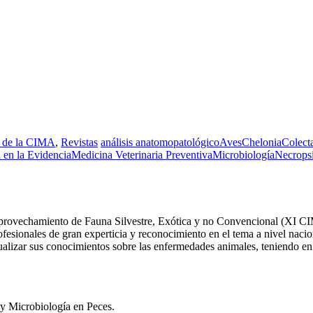
 de la CIMA
,
Revistas
análisis anatomopatológico
Aves
Chelonia
Colect
 en la Evidencia
Medicina Veterinaria Preventiva
Microbiología
Necrops
provechamiento de Fauna Silvestre, Exótica y no Convencional (XI CIM
rofesionales de gran experticia y reconocimiento en el tema a nivel naci
ualizar sus conocimientos sobre las enfermedades animales, teniendo en c
y Microbiología en Peces.