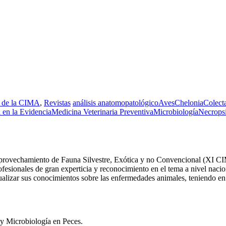
 de la CIMA
,
Revistas
análisis anatomopatológico
Aves
Chelonia
Colect
 en la Evidencia
Medicina Veterinaria Preventiva
Microbiología
Necrops
provechamiento de Fauna Silvestre, Exótica y no Convencional (XI CIM
rofesionales de gran experticia y reconocimiento en el tema a nivel naci
ualizar sus conocimientos sobre las enfermedades animales, teniendo en c
y Microbiología en Peces.