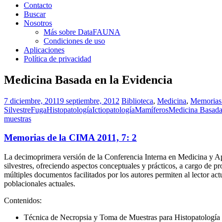
Contacto
Buscar
Nosotros
Más sobre DataFAUNA
Condiciones de uso
Aplicaciones
Política de privacidad
Medicina Basada en la Evidencia
7 diciembre, 2011
9 septiembre, 2012
Biblioteca
,
Medicina
,
Memorias
Silvestre
Fuga
Histopatología
Ictiopatología
Mamíferos
Medicina Basada
muestras
Memorias de la CIMA 2011, 7: 2
La decimoprimera versión de la Conferencia Interna en Medicina y A
silvestres, ofreciendo aspectos conceptuales y prácticos, a cargo de p
múltiples documentos facilitados por los autores permiten al lector act
poblacionales actuales.
Contenidos:
Técnica de Necropsia y Toma de Muestras para Histopatología 