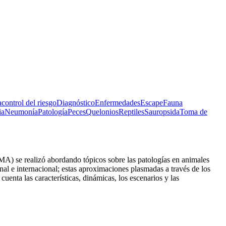
a
control del riesgo
Diagnóstico
Enfermedades
Escape
Fauna
ia
Neumonía
Patología
Peces
Quelonios
Reptiles
Sauropsida
Toma de
A) se realizó abordando tópicos sobre las patologías en animales
onal e internacional; estas aproximaciones plasmadas a través de los
uenta las características, dinámicas, los escenarios y las