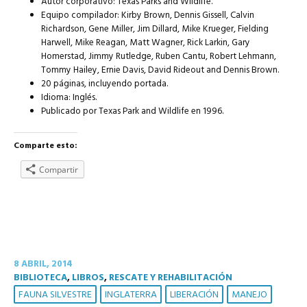
Autor corporativo: Texas Parks and Wildlife.
Equipo compilador: Kirby Brown, Dennis Gissell, Calvin
Richardson, Gene Miller, Jim Dillard, Mike Krueger, Fielding
Harwell, Mike Reagan, Matt Wagner, Rick Larkin, Gary
Homerstad, Jimmy Rutledge, Ruben Cantu, Robert Lehmann,
Tommy Hailey, Ernie Davis, David Rideout and Dennis Brown.
20 páginas, incluyendo portada.
Idioma: Inglés.
Publicado por Texas Park and Wildlife en 1996.
Comparte esto:
Compartir
8 ABRIL, 2014
BIBLIOTECA
,
LIBROS
,
RESCATE Y REHABILITACIÓN
FAUNA SILVESTRE
INGLATERRA
LIBERACIÓN
MANEJO